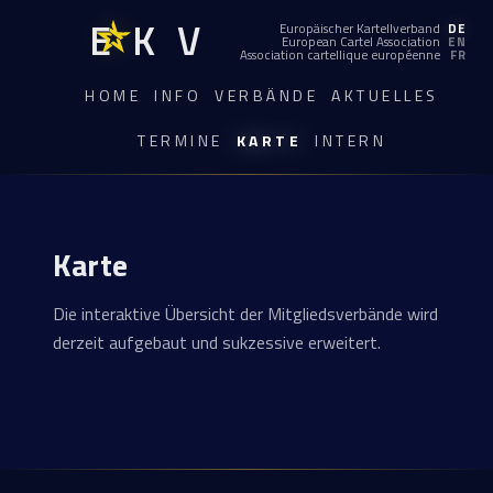
EKV
Europäischer Kartellverband
DE
European Cartel Association
EN
Association cartellique européenne
FR
HOME
INFO
VERBÄNDE
AKTUELLES
TERMINE
KARTE
INTERN
Karte
Die interaktive Übersicht der Mitgliedsverbände wird
derzeit aufgebaut und sukzessive erweitert.