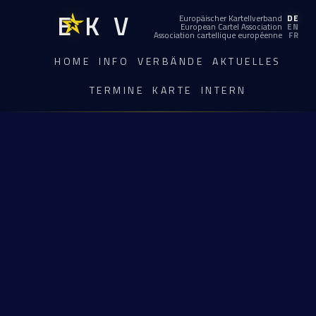
EKV
Europäischer Kartellverband
DE
European Cartel Association
EN
Association cartellique européenne
FR
HOME
INFO
VERBÄNDE
AKTUELLES
TERMINE
KARTE
INTERN