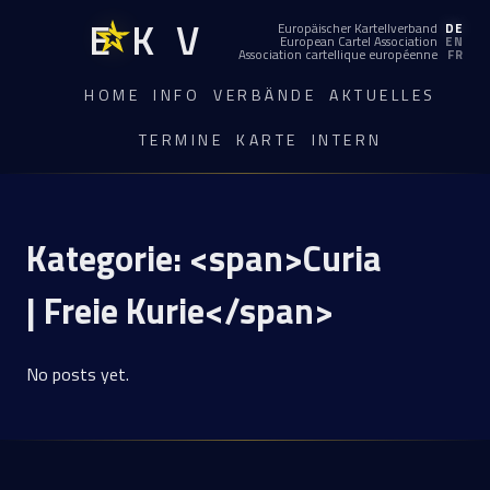
EKV
Europäischer Kartellverband
DE
European Cartel Association
EN
Association cartellique européenne
FR
HOME
INFO
VERBÄNDE
AKTUELLES
TERMINE
KARTE
INTERN
Kategorie: <span>Curia
| Freie Kurie</span>
No posts yet.